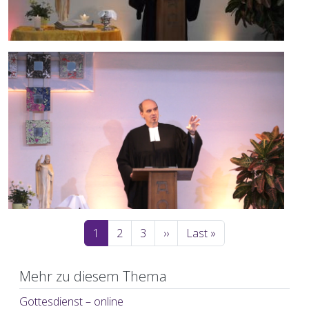
Seitennummerierung
Nächste Seite
Letzte Seite
1
2
3
››
Last »
Mehr zu diesem Thema
Gottesdienst – online