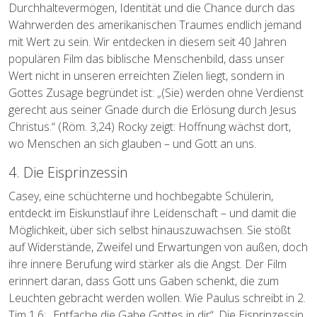
Durchhaltevermögen, Identität und die Chance durch das
Wahrwerden des amerikanischen Traumes endlich jemand
mit Wert zu sein. Wir entdecken in diesem seit 40 Jahren
populären Film das biblische Menschenbild, dass unser
Wert nicht in unseren erreichten Zielen liegt, sondern in
Gottes Zusage begründet ist: „(Sie) werden ohne Verdienst
gerecht aus seiner Gnade durch die Erlösung durch Jesus
Christus.“ (Röm. 3,24) Rocky zeigt: Hoffnung wächst dort,
wo Menschen an sich glauben – und Gott an uns.
4. Die Eisprinzessin
Casey, eine schüchterne und hochbegabte Schülerin,
entdeckt im Eiskunstlauf ihre Leidenschaft – und damit die
Möglichkeit, über sich selbst hinauszuwachsen. Sie stößt
auf Widerstände, Zweifel und Erwartungen von außen, doch
ihre innere Berufung wird stärker als die Angst. Der Film
erinnert daran, dass Gott uns Gaben schenkt, die zum
Leuchten gebracht werden wollen. Wie Paulus schreibt in 2.
Tim 1,6: „Entfache die Gabe Gottes in dir“. Die Eisprinzessin