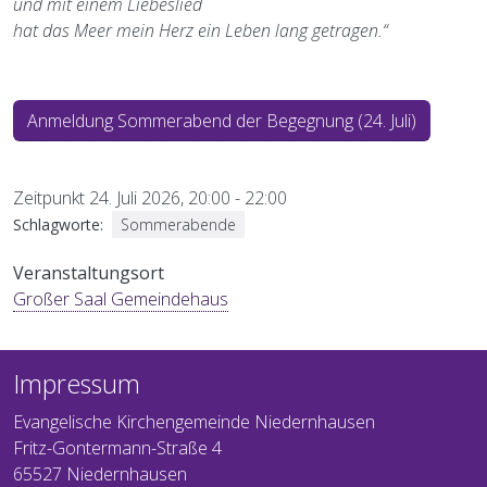
und mit einem Liebeslied
hat das Meer mein Herz ein Leben lang getragen.“
Anmeldung Sommerabend der Begegnung (24. Juli)
Zeitpunkt
24. Juli 2026, 20:00
-
22:00
Schlagworte
Sommerabende
Veranstaltungsort
Großer Saal Gemeindehaus
Impressum
Evangelische Kirchengemeinde Niedernhausen
Fritz-Gontermann-Straße 4
65527 Niedernhausen