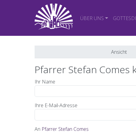
Direkt zum Inhalt
Hauptnavigatio
ÜBER UNS
GOTTESD
Primäre Reiter
Ansicht
Pfarrer Stefan Comes 
Ihr Name
Ihre E-Mail-Adresse
An
Pfarrer Stefan Comes