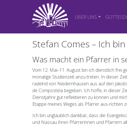
Direkt zum Inhalt
Hauptnavigatio
ÜBER UNS
GOTTESD
Stefan Comes – Ich bi
Was macht ein Pfarrer in s
Vom 12. Mai–11. August bin ich dienstlich frei-ge
monatige Studienzeit anzu-treten. In dieser Zei
radelnd von Niedernhausen aus auf den Jakob
de Compostela begeben. Ich hoffe, in dieser Ze
Dienstjahre gut reflektieren zu können und mic
Etappe meines Weges als Pfarrer aus-richten z
Ich bin unglaublich dankbar, dass die Evangeli
und Nassau ihren Pfarrerinnen und Pfarrern all