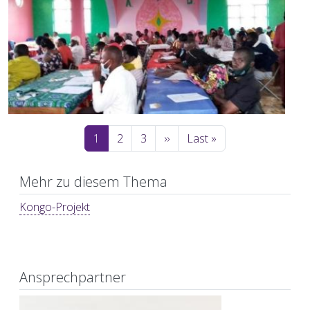
Seitennummerierung
Nächste Seite
Letzte Seite
1
2
3
››
Last »
Mehr zu diesem Thema
Kongo-Projekt
Ansprechpartner