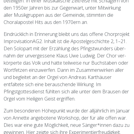
beteiligen. In einer Musikalische Zeitreise mit Schlagern von
den 1950er Jahren bis zur Gegenwart, unter Mitwirkung
aller Musikgruppen aus der Gemeinde, stimmten die
Choralapostel Hits aus den 1970ern an.
Eindrücklich in Erinnerung bleibt uns das offene Chorprojekt
ImprovisationAG2. Inhalt ist die Apostelgeschichte 2, 1–21.
Den Solopart mit der Erzählung des Pfingstwunders über-
nahm der unvergessene Klaus Uwe Ludwig. Der Chor ver-
körperte das Volk und hatte teilweise nur Buchstaben oder
Wortfetzen einzuwerfen. Dann im Zusammenwirken aller
und begleitet an der Orgel von Andreas Karthäuser
entfaltete sich eine berauschende Wirkung. Im
Pfingstgottesdienst fühlten sich alle unter dem Brausen der
Orgel vom Heiligen Geist ergriffen.
Zum besonderen Höhepunkt wurde der alljährlich im Januar
von Annette angebotene Workshop, der für alle offen war.
Dies war eine gute Möglichkeit, neue Sänger*innen dazu zu
gewinnen. Hier zeigte sich ihre Experimentierfreudigkeit.