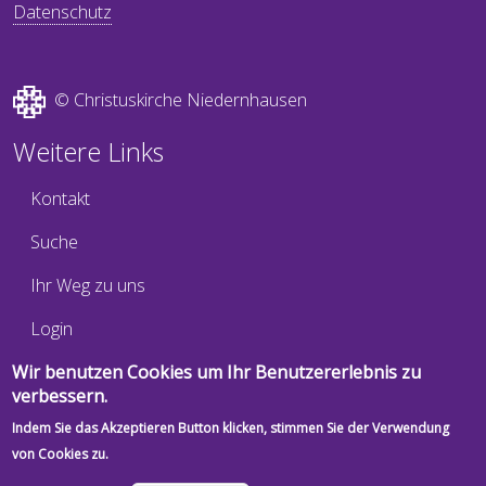
Datenschutz
© Christuskirche Niedernhausen
Weitere Links
Kontakt
Suche
Ihr Weg zu uns
Login
Newsletter
Wir benutzen Cookies um Ihr Benutzererlebnis zu
verbessern.
Hier können Sie unseren Newsletter "Weitersagen!" und
weitere Benachrichtigungen abonnieren oder abbestellen:
Indem Sie das Akzeptieren Button klicken, stimmen Sie der Verwendung
von Cookies zu.
Abonnements