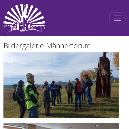
Direkt zum Inhalt
Bildergalerie Männerforum